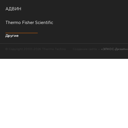
АДВИН
Thermo Fisher Scientific
Другие
© Copyright 2000–2026 Thermo Techno
Создание сайта —
«ЭЛКОС-Дизайн