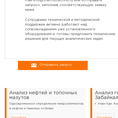
mail
info@thermotechno.ru
или «Отправьте
запрос», заполнив соответствующую заявку
ниже.
Сотрудники технической и методической
поддержки активно работают над
сопровождением уже установленного
оборудования и, готовы предложить технические
решения для текущих аналитических задач.
Отправить запрос
Анализ нефтей и топочных
Анализ г
мазутов
Забайкал
Одновременное определение микроэлементов
г. Улан-Уде. А
в нефтях и тяжелых остатках
Подробнее
Подробнее