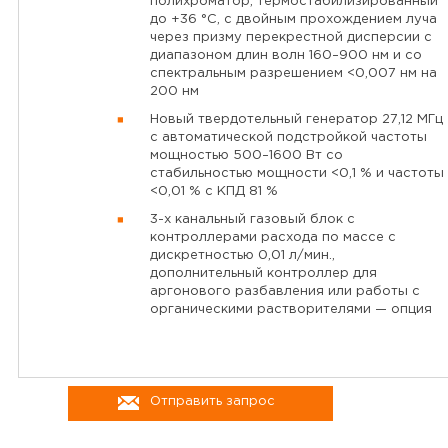
полихроматор, термостабилизированный
до +36 °С, с двойным прохождением луча
через призму перекрестной дисперсии с
диапазоном длин волн 160–900 нм и со
спектральным разрешением <0,007 нм на
200 нм
Новый твердотельный генератор 27,12 МГц
с автоматической подстройкой частоты
мощностью 500–1600 Вт со
стабильностью мощности <0,1 % и частоты
<0,01 % с КПД 81 %
3-х канальный газовый блок с
контроллерами расхода по массе с
дискретностью 0,01 л/мин.,
дополнительный контроллер для
аргонового разбавления или работы с
органическими растворителями — опция
Отправить запрос