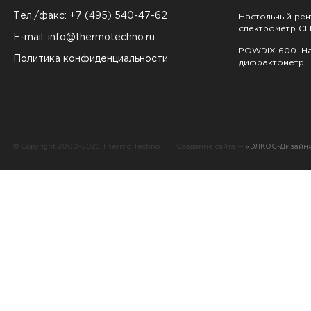
Тел./факс: +7 (495) 540-47-62
Настольный ре
спектрометр CL
E-mail:
info@thermotechno.ru
POWDIX 600. На
Политика конфиденциальности
дифрактометр
© Copyright 2000–2026 Thermo Techno
Создание сайта —
«ЭЛКОС-Дизайн