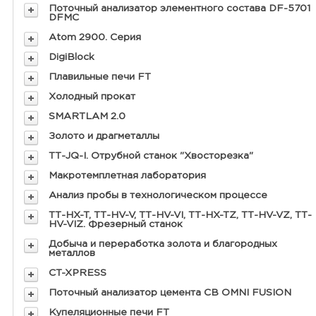
Поточный анализатор элементного состава DF-5701
DFMC
Atom 2900. Серия
DigiBlock
Плавильные печи FT
Холодный прокат
SMARTLAM 2.0
Золото и драгметаллы
ТТ-JQ-I. Отрубной станок "Хвосторезка"
Макротемплетная лаборатория
Анализ пробы в технологическом процессе
ТТ-HX-T, ТТ-HV-V, ТТ-HV-VI, ТТ-HX-TZ, ТТ-HV-VZ, ТТ-
HV-VIZ. Фрезерный станок
Добыча и переработка золота и благородных
металлов
CT-XPRESS
Поточный анализатор цемента CB OMNI FUSION
Купеляционные печи FT